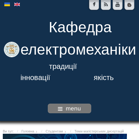
Кафедра
електромеханіки
традиції
інновації якість
menu
Ви тут:
Головна
Студентам
Теми магістерських дисертацій