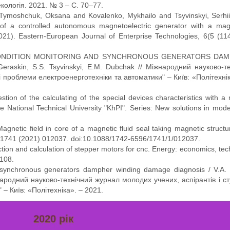
екологія. 2021. № 3 – С. 70–77.
ymoshchuk, Oksana and Kovalenko, Mykhailo and Tsyvinskyi, Serhii
on of a controlled autonomous magnetoelectric generator with a ma
21). Eastern-European Journal of Enterprise Technologies, 6(5 (11
L CONDITION MONITORING AND SYNCHRONOUS GENERATORS DA
raskin, S.S. Tsyvinskyi, E.M. Dubchak // Міжнародний науково-т
ні проблеми електроенерготехніки та автоматики" – Київ: «Політехні
tion of the calculating of the special devices characteristics with 
 National Technical University "KhPI". Series: New solutions in mod
gnetic field in core of a magnetic fluid seal taking magnetic structu
s. 1741 (2021) 012037. doi:10.1088/1742-6596/1741/1/012037.
ion and calculation of stepper motors for cnc. Energy: economics, tec
-108.
d synchronous generators dampher winding damage diagnosis / V.A.
жнародний науково-технічний журнал молодих учених, аспірантів і ст
– Київ: «Політехніка». – 2021.
2020 рік