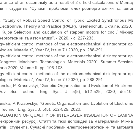
arance of an eccentricity as a result of 2-d field calculations // Між
в і студентів "Сучасні проблеми електроенерготехніки та авто
 "Study of Robust Speed Control of Hybrid Excited Synchronous Ma
ectrodrive. Theory and Practice (PAEP), Kremenchuk, Ukraine, 2020, 
 Kujba Selection and calculation of stepper motors for cnc / Міжн
рготехніки та автоматики". - 2020. - c. 227-233.
gy-efficient control methods of the electromechanical disintegrator o
logies. Materials”, Year IV, Issue 7 / 2020, pp. 288-291.
gy-efficient control methods of the electromechanical disintegrator o
ic Congress “Machines. Technologies. Materials 2020”, Summer Session
garia 2020, Volume II, pp. 105-108.
gy-efficient control methods of the electromechanical disintegrator o
logies. Materials”, Year IV, Issue 7 / 2020, pp. 288-291.
anska, P. Krasovskyi, “Genetic Organization and Evolution of Electrom
dv. Sci. Technol. Eng. Syst. J. 5(5), 512-525, 2020, doi:10.
anska, P. Krasovskyi, “Genetic Organization and Evolution of Electrom
 Technol. Eng. Syst. J. 5(5), 512-525, 2020.
natiuk EVALUATION OF QUALITY OF INTERLAYER INSULATION OF LAM
онний ресурс]: Статті та тези доповідей за матеріалами Міжна
тів і студентів. Сучасні проблеми електроенерготехніки та автомат