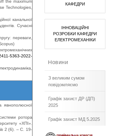
 off the maximum
КАФЕДРИ
se Technologies,
ійної канальної
дентів. Сучасні
ІННОВАЦІЙНІ
РОЗРОБКИ КАФЕДРИ
ругу: переваги,
ЕЛЕКТРОМЕХАНІКИ
Scopus)
лектромеханічних
/2411-5363-2022-
Новини
електродинаміка,
З великим сумом
повідомляємо
Графік захист ДР (ДП)
2025
ра явнополюсної
 системи ротора
Графік захист МД 5.2025
ерситету «ХПІ».
 2 (6). – С. 19-