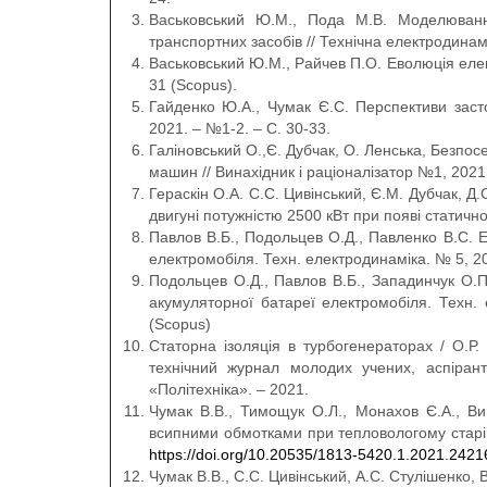
Васьковський Ю.М., Пода М.В. Моделювання
транспортних засобів // Технічна електродинам
Васьковський Ю.М., Райчев П.О. Еволюція елек
31 (Scopus).
Гайденко Ю.А., Чумак Є.С. Перспективи заст
2021. – №1-2. – С. 30-33.
Галіновський О.,Є. Дубчак, О. Ленська, Безпо
машин // Винахідник і раціоналізатор №1, 2021
Гераскін О.А. С.С. Цивінський, Є.М. Дубчак, 
двигуні потужністю 2500 кВт при появі статично
Павлов В.Б., Подольцев О.Д., Павленко В.С. 
електромобіля. Техн. електродинаміка. № 5, 20
Подольцев О.Д., Павлов В.Б., Западинчук О.П.
акумуляторної батареї електромобіля. Техн.
(Scopus)
Статорна ізоляція в турбогенераторах / О.Р.
технічний журнал молодих учених, аспіранті
«Політехніка». – 2021.
Чумак В.В., Тимощук О.Л., Монахов Є.А., Ви
всипними обмотками при тепловологому старінні
https://doi.org/10.20535/1813-5420.1.2021.2421
Чумак В.В., С.С. Цивінський, А.С. Стулішенко, 