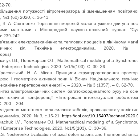
62-70.
Збільшення потужності вітрогенератора зі зменьшенням повітряно
 №1 (60) 2020, с. 36-41
о, В. А. Святненко Порівняння моделей малопотужного двигуна пос
ими магнітами / Міжнародний науково-технічний журнал "Су
 c.239-242
’язаних електромеханічних та теплових процесів в лінійному магн
ізичних кіл. Технічна електродинаміка, 2020, №
opus)
качук І.В., Пономарьов О.І., Mathemathical modeling of a Synchronou
f Enterprise Technologies. 2020. №1/5(103). C. 30–36.
Красовський, Н. А. Місан. Принципи структуроутворення просто
рою і геометрією активної зони // Вісник Національного технічно
ханічне перетворення енергії». – 2020. – № 3 (1357). – С. 62-70.
нтез електромеханічних систем багатокоординатного руху на осно
во-технічної конференції «Інтегровані інтелектуальні робототех
С. 200 – 204.
слідження магнітного поля силових кабелів, прокладених у поліети
одинаміка, 2020, № 3, с.15-21.
https://doi.org/10.15407/techned2020.
Tkachuk I.V., Ponomarev O.I. Mathemathical modeling of a Synchronou
f Enterprise Technologies. 2020. №1/5(103). C. 30–36.
.S. Nesterenko Evaluation of axial deformations and thermomechanica