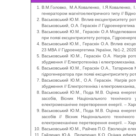
В.М.Головко, М.А.Коваленко, І.Я.Коваленко,
генератором магнітоелектричного типу // Віднов
Васьковський Ю.М. Вплив ексцентриситету ро
Васьковський, О.А. Гераскін // Гідроенергетика 
Васьковський Ю.М., Гераскін О.А Моделюванн
при появі ексцентриситету ротора, Гідроенерг
Васьковський Ю.М., Гераскін О.А. Вплив ексц
23 МВА // Гідроенергетика України, №1-2, 2020,
Васьковський Ю.М., Гераскін О.А. Нагрів ро
збудження // Електротехніка і електромеханіка.
Васьковський Ю.М., Гераскін О.А., Татарино
гідрогенератора при появі ексцентриситету рото
Васьковський Ю.М., О.А. Гераскін. Нагрів ро
збудження // Електротехніка і електромеханіка,
Васьковський Ю.М., Пода М.В. Оцінка енергет
засобів, Вісник Національного технічного
електромеханічне перетворення енергії. – Харк
Васьковський Ю.М., Пода М.В. Оцінка енергет
засобів // Вісник Національного технічног
електромеханічне перетворення енергії. – Харк
Васьковський Ю.М., Райчев П.О. Еволюція еле
Гайденко Ю.А., Пелипенко К.О. Оцінка ефект