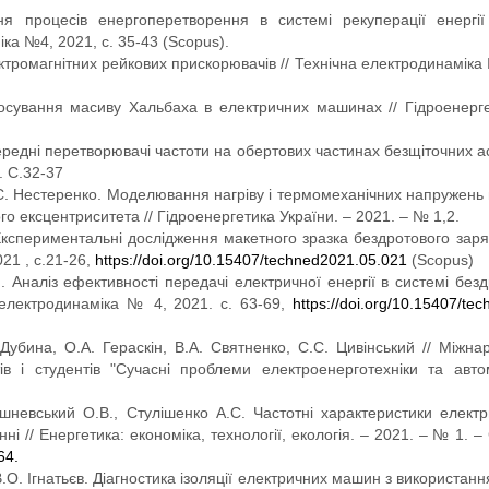
 процесів енергоперетворення в системі рекуперації енергії
іка №4, 2021, с. 35-43 (Scopus).
тромагнітних рейкових прискорювачів // Технічна електродинаміка 
осування масиву Хальбаха в електричних машинах // Гідроенерге
середні перетворювачі частоти на обертових частинах безщіточних 
. С.32-37
Д.С. Нестеренко. Моделювання нагріву і термомеханічних напружен
го ексцентриситета // Гідроенергетика України. – 2021. – № 1,2.
Експериментальні дослідження макетного зразка бездротового зар
21 , с.21-26,
https://doi.org/10.15407/techned2021.05.021
(Scopus)
 Аналіз ефективності передачі електричної енергії в системі без
 електродинаміка № 4, 2021. с. 63-69,
https://doi.org/10.15407/te
 Дубина, О.А. Гераскін, В.А. Святненко, С.С. Цивінський // Міжна
в і студентів "Сучасні проблеми електроенерготехніки та авто
шневський О.В., Стулішенко А.С. Частотні характеристики елект
 // Енергетика: економіка, технології, екологія. – 2021. – № 1. – 
64.
В.О. Ігнатьєв. Діагностика ізоляції електричних машин з використан