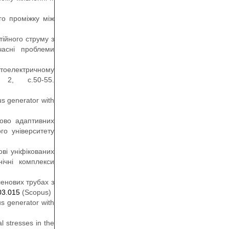
го проміжку між
тійного струму з
часні проблеми
ітоелектричному
 2, с.50-55.
s generator with
рово адаптивних
го університету
ві уніфікованих
нічні комплекси
ленових трубах з
03.015
(Scopus)
s generator with
l stresses in the