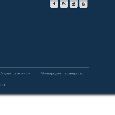
Студентське життя
Міжнародне партнерство
айт