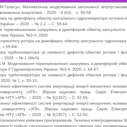
 І.М.Галасун. Математичне моделювання автономної вітроустанов
лювальна енергетика. - 2020. - 4 (63). - с. 50-58.
тора на демпферну обмотку капсульного гідрогенератора потужніс
України. – 2020. – № 1-2. – C. 59-64.
я термомеханічних напружень в демпферній обмотці капсульного 
етика України, №3-4, 2020
ентриситету ротора на демпферну обмотку капсульного гідрогенера
 с.59-64/
тора турбогенератора за наявності дефектів обмотки ротора і фо
 – 2020. – № 1 (WoS).
в К.М. Моделювання термомеханічних напружень в демпферній обмо
ра // Гідроенергетика України, №3-4, 2020, с. 64-67.
тора турбогенератора за наявності дефектів обмотки ротора і фо
 2020, № 1, с. 10-15.
ичної ефективності систем рекуперації енергії механічних колива
 університету «ХПІ». Збірник наукових праць. Серія: Електр
ів: НТУ «ХПІ». – 2020. – № 3(1357). – С. 52-55.
ичної ефективності систем рекуперації енергії механічних колива
о університету «ХПІ». Збірник наукових праць. Серія: Електр
ів: НТУ «ХПІ». – 2020. – № 3(1357). – С. 52-55.
ктромагнітних рейкових прискорювачів, Технічна електродинаміка 
ивності роботи синхронного реактивного двигуна при несиметричн