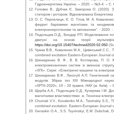
Гідроенергетика України. – 2020. – №3-4. – С. 
Головко В., Дубчак Є. Заморока О. (2020). 
статором і ротором. Відновлювана Енергетика ,
О. С. Перпелиця, Є. О. Тітов, М. А. Коваленк
феррит барієвими магнітами та неодимов
електроенерготехніки та автоматики". - 2020. -
Подольцев О.Д., Бондар Р.П. Моделювання пов
двигуні на основі теорії мультиф
https://doi.org/10.15407/techned2020.02.050
(Sc
Чумак В.В., Коваленко М.А., Цивінський С.С., Т
combined excitation Eastern-European Journal o
Шинкаренко В. Ф., В. В. Котлярова, П. О. 
електромеханічних систем зі змінною структу
«ХПІ». Серія: «Електричні машини та електроме
Шинкаренко В.Ф., Лихогуб А.П. Генетичний си
модулів. Збірка тез ХІІІ Міжнародної науко
«ІІРТК-2020», 19 – 20 травня, НАУ (м. Київ). – 
Щерба А.А., Подольцев О.Д., Кучерява І.М. До
магнітними властивостями. ж. Технічна електр
Chumak V.V., Kovalenko M.A., Tsivinskiy S.S., 
combined excitation. Eastern-European Journal o
Geraskin O.А., S.S. Tsyvinskyi, E.M. Dubchak, D