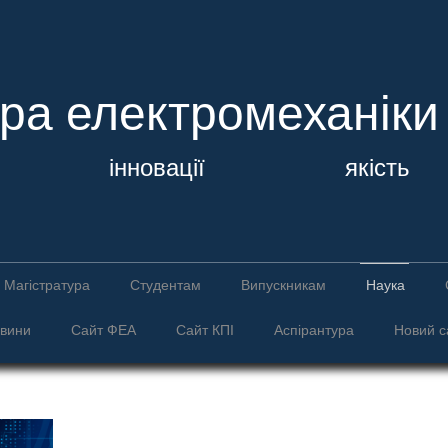
ра електромеханіки
ї інновації якість
Магістратура
Студентам
Випускникам
Наука
вини
Сайт ФЕА
Сайт КПІ
Аспірантура
Новий с