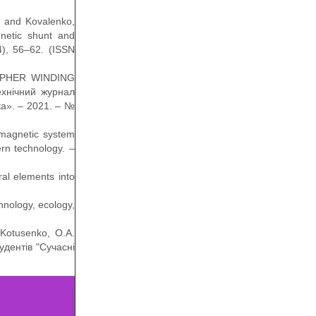
 and Kovalenko,
gnetic shunt and
4), 56–62. (ISSN
MPHER WINDING
ехнічний журнал
ка». – 2021. – №
a magnetic system
ern technology. –
ral elements into
hnology, ecology,
 Kotusenko, O.А.
удентів "Сучасні