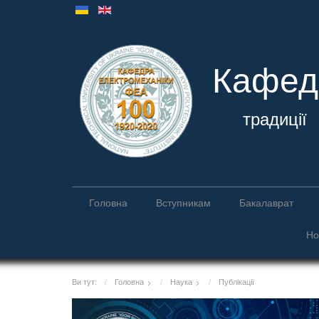
Кафед
традиці
Головна
Вступникам
Бакалаврат
Но
Ви тут:
Головна
Наука
Публікації