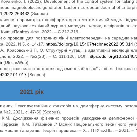
Kovalenko, I. (2022). Development of the control system for taking
nous magnetoelectric generator. Eastern-European Journal of Enterpri
061.2022.263432
(Scopus)
начення параметрів трансформатора в математичній моделі індукц
одний науково-технічний журнал молодих вчених, аспірантів та сту
Київ: «Політехніка», 2022. – С.312-319.
цією проводи для повітряних ліній електропередачі на середню нап
, 2022, N 5, с. 14-17.
https://doi.org/10.15407/techned2022.05.014
(
А., Красовський П. О. Структурні мутації в адаптивній еволюції е
нології, 2022. – №2(28). – С. 111-126. DOI:
https://doi.org/10.25140
65
(UlrichsWeb)
ння рівня магнітного поля підземної кабельної лінії. ж. Технічна 
ned2022.01.017
(Scopus)
2021 рік
жимних і експлуатаційних факторів на демпферну систему рото
 №2, 2021, с. 47-56 (Scopus).
ов К.М. Дослідження фізичних процесів ушкодження демпферної
ераскін, К.М. Татарінов // Вісник Національного технічного унів
ашин і апаратів. Теорія і практика. – Х. : НТУ «ХПІ». – 2021. – №