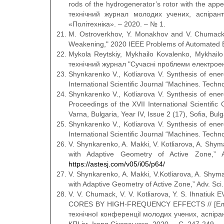
rods of the hydrogenerator’s rotor with the appe
технічний журнал молодих учених, аспіранті
«Політехніка». – 2020. – № 1.
M. Ostroverkhov, Y. Monakhov and V. Chumack,
Weakening," 2020 IEEE Problems of Automated El
Mykola Reytskiy, Mykhailo Kovalenko, Mykhailo
технічний журнал "Сучасні проблеми електроене
Shynkarenko V., Kotliarova V. Synthesis of ener
International Scientific Journal “Machines. Techno
Shynkarenko V., Kotliarova V. Synthesis of ener
Proceedings of the XVII International Scientif
Varna, Bulgaria, Year IV, Issue 2 (17), Sofia, Bul
Shynkarenko V., Kotliarova V. Synthesis of ener
International Scientific Journal “Machines. Techno
V. Shynkarenko, A. Makki, V. Kotliarova, A. Shym
with Adaptive Geometry of Active Zone,” A
https://astesj.com/v05/i05/p64/
V. Shynkarenko, A. Makki, V.Kotliarova, A. Shym
with Adaptive Geometry of Active Zone,” Adv. Sci.
V. V. Chumaсk, V. V. Kotliarova, Y. S. Ih
CORES BY HIGH-FREQUENCY EFFECTS // [Електр
технічної конференції молодих учених, аспіран