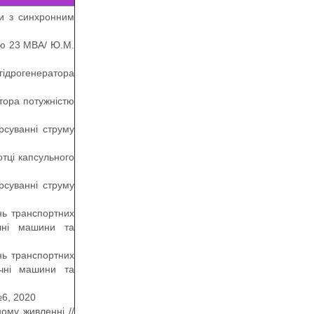
ки з синхронним
тю 23 МВА/ Ю.М.
гідрогенератора
тора потужністю
рсуванні струму
тці капсульного
рсуванні струму
нь транспортних
ичні машини та
нь транспортних
ичні машини та
№6, 2020
ому живленні //