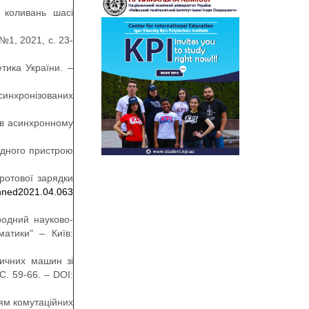
 коливань шасі
№1, 2021, с. 23-
тика України. –
асинхронізованих
ь в асинхронному
ядного пристрою
дротової зарядки
chned2021.04.063
родний науково-
матики" – Київ:
ричних машин зі
С. 59-66. – DOI:
ням комутаційних