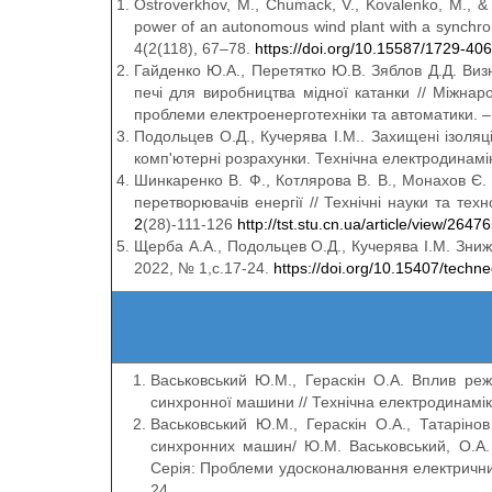
Ostroverkhov, M., Chumack, V., Kovalenko, M., & 
power of an autonomous wind plant with a synchro
4(2(118), 67–78.
https://doi.org/10.15587/1729-4
Гайденко Ю.А., Перетятко Ю.В. Зяблов Д.Д. Виз
печі для виробництва мідної катанки // Міжнар
проблеми електроенерготехніки та автоматики. – 
Подольцев О.Д., Кучерява І.М.. Захищені ізоля
комп'ютерні розрахунки. Технічна електродинаміка
Шинкаренко В. Ф., Котлярова В. В., Монахов Є. 
перетворювачів енергії // Технічні науки та тех
2
(28)-111-126
http://tst.stu.cn.ua/article/view/2647
Щерба А.А., Подольцев О.Д., Кучерява І.М. Зниже
2022, № 1,с.17-24.
https://doi.org/10.15407/tech
Васьковський Ю.М., Гераскін О.А. Вплив ре
синхронної машини // Технічна електродинаміка
Васьковський Ю.М., Гераскін О.А., Татарін
синхронних машин/ Ю.М. Васьковський, О.А. Г
Серія: Проблеми удосконалювання електричних м
24.