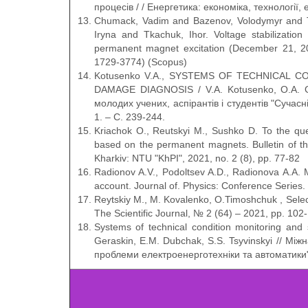
процесів / / Енергетика: економіка, технології, 
Chumack, Vadim and Bazenov, Volodymyr and T
Iryna and Tkachuk, Ihor. Voltage stabilizati
permanent magnet excitation (December 21, 20
1729-3774) (Scopus)
Kotusenko V.A., SYSTEMS OF TECHNICA
DAMAGE DIAGNOSIS / V.A. Kotusenko, O.А. Ge
молодих учених, аспірантів і студентів "Сучас
1. – С. 239-244.
Kriachok O., Reutskyi M., Sushko D. To the ques
based on the permanent magnets. Bulletin of the
Kharkiv: NTU "KhPI", 2021, no. 2 (8), pp. 77-82
Radionov A.V., Podoltsev A.D., Radionova A.A. Ma
account. Journal of. Physics: Conference Serie
Reytskiy M., M. Kovalenko, O.Timoshchuk , Select
The Scientific Journal, № 2 (64) – 2021, pp. 102
Systems of technical condition monitoring an
Geraskin, E.M. Dubchak, S.S. Tsyvinskyi // Мі
проблеми електроенерготехніки та автоматики" 