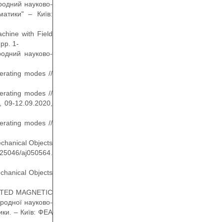
народний науково-
матики" – Київ:
chine with Field
pp. 1-
ародний науково-
perating modes //
perating modes //
, 09-12.09.2020,
perating modes //
echanical Objects
25046/aj050564.
echanical Objects
INATED MAGNETIC
родної науково-
ики. – Київ: ФЕА