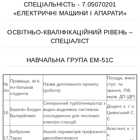
СПЕЦІАЛЬНІСТЬ - 7.05070201
«ЕЛЕКТРИЧНІ МАШИНИ І АПАРАТИ»
ОСВІТНЬО-КВАЛІФІКАЦІЙНИЙ РІВЕНЬ –
СПЕЦІАЛІСТ
НАВЧАЛЬНА ГРУПА ЕМ-51С
Посада, вчені
Прізвище, ім’я,
№
Назва дипломного проекту
ступ. та
по-батькові
з\п
(роботи)
звання, ПІБ
студента
керів. ДП (ДР)
Синхронний турбогенератор з
Доцент, к. т. н.
Березін Богдан
водно-водневою системою
16.
Цивінський С.
Валерійович
охолодження для теплових
С.
електро-станцій.
Асистент, к. т.
Бобрієнко
Аналіз параметрів трифазного
н.
17.
Тарас
двохобмоткового