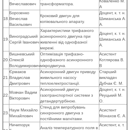
Коваленко М.
Вячеславович
трансформатора.
А
Борозенко
Доцент, к. т. н.
Кроковий двигун для
18.
Вячеслав
Шиманська А.
копіювального апарату.
Васильович
А.
Характеристики трифазного
Доцент, к. т. н.
Виноградський
асинхронного двигуна при
19.
Шиманська А.
Сергій Іванович
живленні від однофазної
А.
мережі.
Вишневський
Оптимізація трифазно-
Асистент
20.
Олексій
однофазного асинхронного
Котлярова В.
Володимирович
мікродвигуна.
В
Єрмаков
Асинхронний двигун приводу
Старший
21.
Владислав
живильного насосу
викладач
Дмитрович
теплоелектростанції.
Дубчак Є. М.
Асинхронний двигун
Доцент, к. т. н.
Мовчан Вадим
22.
газотранспортної системи з
Реуцький М.
Вікторович
детандертурбіною.
О.
Стенд для випробувань
Наум Михайло
Асистент
23.
синхронного двигуна з
Михайлович
Монахов Є. А.
постійними магнітами.
Ничипорук
Асистент, к. т.
Аналіз температурного поля в