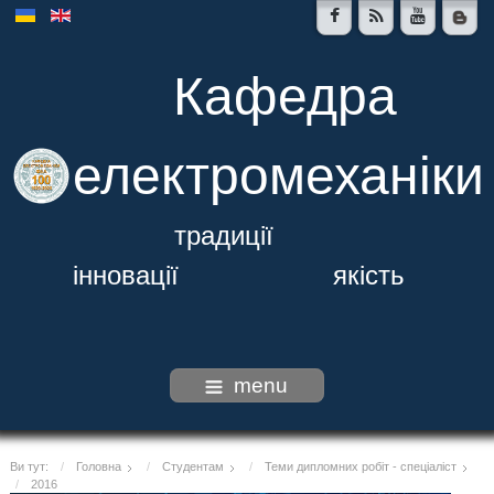
Кафедра
електромеханіки
традиції
інновації якість
menu
Ви тут:
Головна
Студентам
Теми дипломних робіт - спеціаліст
2016