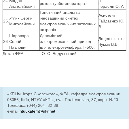
24.
Богдан
н.
роторі турбогенератора.
Анатолійович
Гераскін О. А
Генетичний аналіз та
Асистент
Углик Сергій
інноваційний синтез
25.
Гайдаєнко Ю.
Миколайович
електромеханічних затискних
В.
патронів.
Шаравара
Допоміжний
Доцент, к. т. н.
26.
Сергій
електромеханічний привод
Чумак В.В.
Павлович
для електротельфера Т-500.
Декан ФЕА О. С. Яндульський
«КПІ ім. Ігоря Сікорського», ФЕА, кафедра електромеханіки.
03056, Київ, НТУУ «КПІ», вул. Політехнічна, 37, корп. №20
Тел/факс: (044) 204- 82-38
e-mail:
ntuukafem@ukr.net