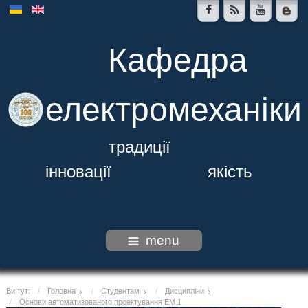
Кафедра
електромеханіки
традиції
інновації якість
menu
Ви тут:
Головна
Студентам
Дисципліни
Основи автоматизованого проектування ЕМ 1