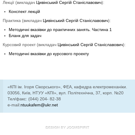
Лекції (викладач
Цивінський Сергій Станіславович
):
Конспект лекцій
Практика (викладач
Цивінський Сергій Станіславович
):
Методичні вказівки до практичних занять. Частина 1
Бланк для задач
Курсовий проект (викладач
Цивінський Сергій Станіславович
):
Методичні вказівки до курсового проекту
«КПІ ім. Ігоря Сікорського», ФЕА, кафедра електромеханіки.
03056, Київ, НТУУ «КПІ», вул. Політехнічна, 37, корп. №20
Тел/факс: (044) 204- 82-38
e-mail:
ntuukafem@ukr.net